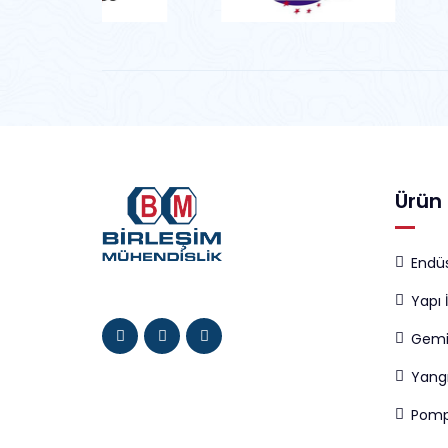
Ürün 
Endüs
Yapı 
Gemi
Yang
Pomp