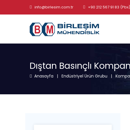
info@birlesim.com.tr
+90 212 567 91 83 (Pbx
Dıştan Basınçlı Kompan
Anasayfa
|
Endüstriyel Ürün Grubu
|
Kompan
Arayın: