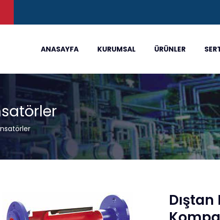
)
ANASAYFA
KURUMSAL
ÜRÜNLER
SER
satörler
satörler
Dıştan 
Kompan