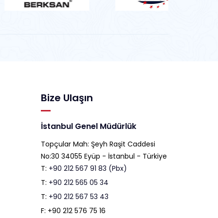
Bize Ulaşın
İstanbul Genel Müdürlük
Topçular Mah: Şeyh Raşit Caddesi
No:30 34055 Eyüp - İstanbul - Türkiye
T:
+90 212 567 91 83 (Pbx)
T:
+90 212 565 05 34
T:
+90 212 567 53 43
F: +90 212 576 75 16