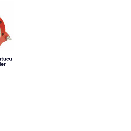
utucu
ler