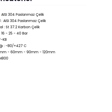
: AISI 304 Paslanmaz Çelik
 : AISI 304 Paslanmaz Çelik
al : St 37.2 Karbon Çelik
: 16 - 25 - 40 Bar
F-KB
ığı : -80/+427 C
30mm - 60mm - 90mm - 120mm
DN800