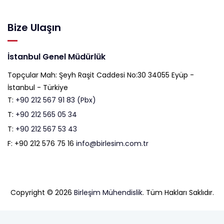
Bize Ulaşın
İstanbul Genel Müdürlük
Topçular Mah: Şeyh Raşit Caddesi No:30 34055 Eyüp -
İstanbul - Türkiye
T:
+90 212 567 91 83 (Pbx)
T:
+90 212 565 05 34
T:
+90 212 567 53 43
F: +90 212 576 75 16
info@birlesim.com.tr
Copyright © 2026
Birleşim Mühendislik
. Tüm Hakları Saklıdır.