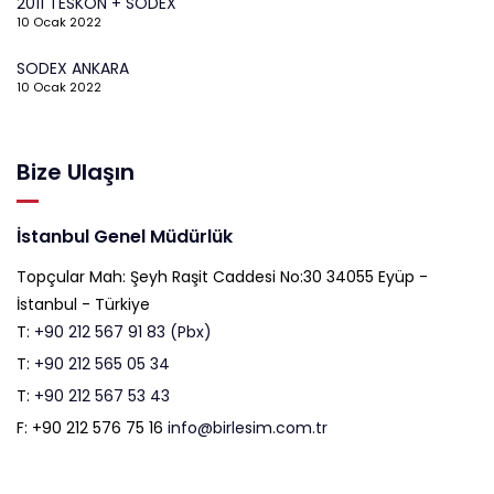
2011 TESKON + SODEX
10 Ocak 2022
SODEX ANKARA
10 Ocak 2022
Bize Ulaşın
İstanbul Genel Müdürlük
Topçular Mah: Şeyh Raşit Caddesi No:30 34055 Eyüp -
İstanbul - Türkiye
T:
+90 212 567 91 83 (Pbx)
T:
+90 212 565 05 34
T:
+90 212 567 53 43
F: +90 212 576 75 16
info@birlesim.com.tr