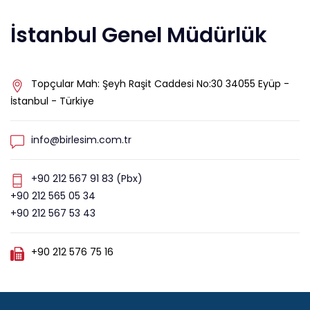
İstanbul Genel Müdürlük
Topçular Mah: Şeyh Raşit Caddesi No:30 34055 Eyüp -
İstanbul - Türkiye
info@birlesim.com.tr
+90 212 567 91 83 (Pbx)
+90 212 565 05 34
+90 212 567 53 43
+90 212 576 75 16