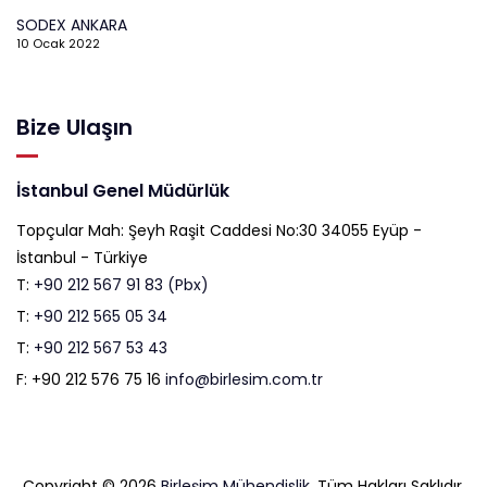
SODEX ANKARA
10 Ocak 2022
Bize Ulaşın
İstanbul Genel Müdürlük
Topçular Mah: Şeyh Raşit Caddesi No:30 34055 Eyüp -
İstanbul - Türkiye
T:
+90 212 567 91 83 (Pbx)
T:
+90 212 565 05 34
T:
+90 212 567 53 43
F: +90 212 576 75 16
info@birlesim.com.tr
Copyright © 2026
Birleşim Mühendislik
. Tüm Hakları Saklıdır.