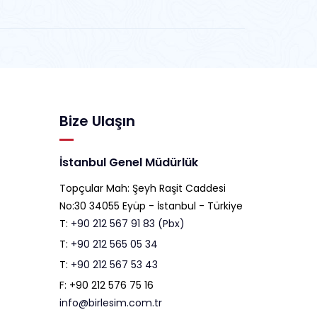
Bize Ulaşın
İstanbul Genel Müdürlük
Topçular Mah: Şeyh Raşit Caddesi
No:30 34055 Eyüp - İstanbul - Türkiye
T:
+90 212 567 91 83 (Pbx)
T:
+90 212 565 05 34
T:
+90 212 567 53 43
F: +90 212 576 75 16
info@birlesim.com.tr