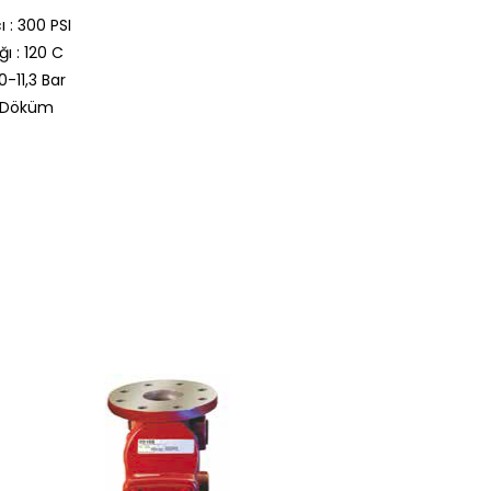
 : 300 PSI
ı : 120 C
0-11,3 Bar
r Döküm