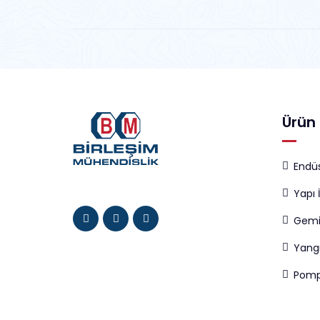
Ürün 
Endüs
Yapı 
Gemi
Yang
Pomp