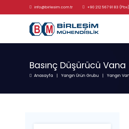
info@birlesim.com.tr
+90 212 567 91 83 (Pbx
Basınç Düşürücü Vana
Anasayfa
|
Yangın Ürün Grubu
|
Yangın Van
Arayın: