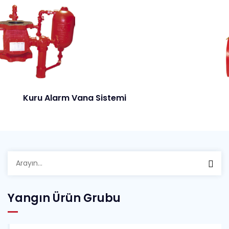
arm Vana Sistemi
Baskın A
Arayın:
Yangın Ürün Grubu