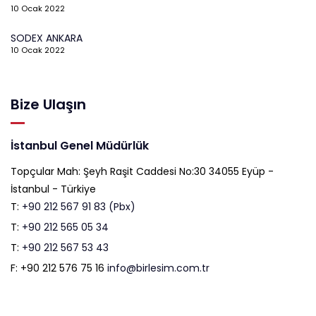
10 Ocak 2022
SODEX ANKARA
10 Ocak 2022
Bize Ulaşın
İstanbul Genel Müdürlük
Topçular Mah: Şeyh Raşit Caddesi No:30 34055 Eyüp -
İstanbul - Türkiye
T:
+90 212 567 91 83 (Pbx)
T:
+90 212 565 05 34
T:
+90 212 567 53 43
F: +90 212 576 75 16
info@birlesim.com.tr