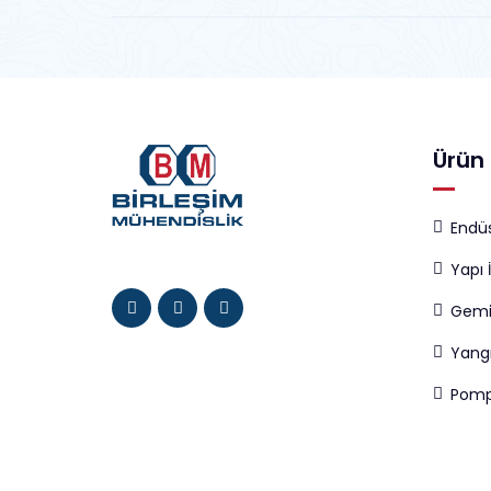
Ürün 
Endüs
Yapı 
Gemi
Yang
Pomp