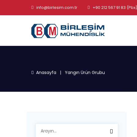
info@birlesim.com.tr
+90 212 567 91 83 (Pbx
Anasayfa
|
Yangın Ürün Grubu
Arayın: