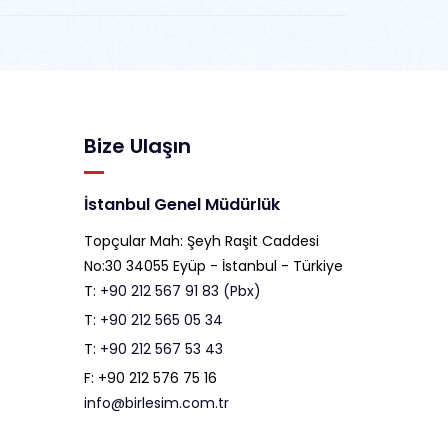
Bize Ulaşın
İstanbul Genel Müdürlük
Topçular Mah: Şeyh Raşit Caddesi
No:30 34055 Eyüp - İstanbul - Türkiye
T:
+90 212 567 91 83 (Pbx)
T:
+90 212 565 05 34
T:
+90 212 567 53 43
F: +90 212 576 75 16
info@birlesim.com.tr